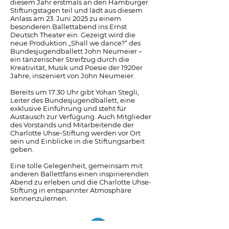
diesem Jahr erstmals an den Hamburger
Stiftungstagen teil und lädt aus diesem
Anlass am 23. Juni 2025 zu einem
besonderen Ballettabend ins Ernst
Deutsch Theater ein. Gezeigt wird die
neue Produktion „Shall we dance?“ des
Bundesjugendballett John Neumeier –
ein tänzerischer Streifzug durch die
Kreativität, Musik und Poesie der 1920er
Jahre, inszeniert von John Neumeier.
Bereits um 17:30 Uhr gibt Yohan Stegli,
Leiter des Bundesjugendballett, eine
exklusive Einführung und steht für
Austausch zur Verfügung. Auch Mitglieder
des Vorstands und Mitarbeitende der
Charlotte Uhse-Stiftung werden vor Ort
sein und Einblicke in die Stiftungsarbeit
geben.
Eine tolle Gelegenheit, gemeinsam mit
anderen Ballettfans einen inspirierenden
Abend zu erleben und die Charlotte Uhse-
Stiftung in entspannter Atmosphäre
kennenzulernen.