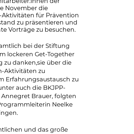
itarbeiter:innen der
tte November die
-Aktivitäten für Prävention
tand zu präsentieren und
te Vorträge zu besuchen.
mtlich bei der Stiftung
em lockeren Get-Together
g zu danken,sie über die
Aktivitäten zu
um Erfahrungsaustausch zu
runter auch die BKJPP-
 Annegret Brauer, folgten
 Programmleiterin Neelke
ingen.
tlichen und das große