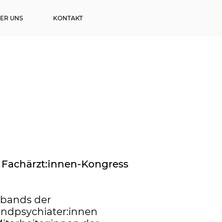
ER UNS
KONTAKT
i Fachärzt:innen-Kongress
rbands der
endpsychiater:innen